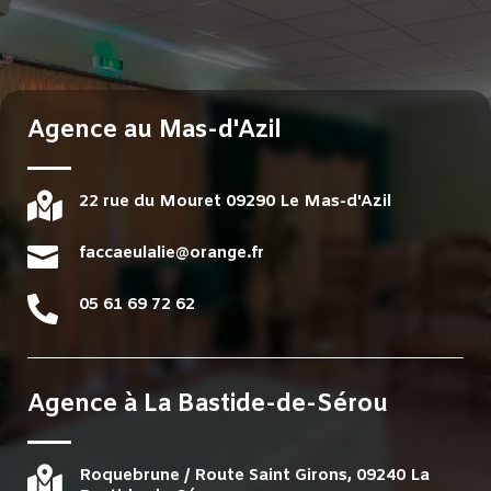
Agence au Mas-d'Azil

22 rue du Mouret 09290 Le Mas-d'Azil

faccaeulalie@orange.fr

05 61 69 72 62
Agence à
La Bastide-de-Sérou

Roquebrune / Route Saint Girons, 09240 La