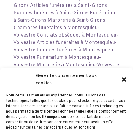
Girons
Articles funéraires à Saint-Girons
Pompes funèbres à Saint-Girons
Funérarium
à Saint-Girons
Marbrerie à Saint-Girons
Chambres funéraires à Montesquieu-
Volvestre
Contrats obsèques à Montesquieu-
Volvestre
Articles funéraires à Montesquieu-
Volvestre
Pompes funèbres à Montesquieu-
Volvestre
Funérarium à Montesquieu-
Volvestre
Marbrerie à Montesquieu-Volvestre
Chambres funéraires à Lézat-sur-Lèze
Gérer le consentement aux
Contrats obsèques à Lézat-sur-Lèze
Articles
cookies
funéraires à Lézat-sur-Lèze
Pompes funèbres
à Lézat-sur-Lèze
Funérarium à Lézat-sur-Lèze
Pour offrir les meilleures expériences, nous utilisons des
technologies telles que les cookies pour stocker et/ou accéder aux
Marbrerie à Lézat-sur-Lèze
informations des appareils. Le fait de consentir à ces technologies
nous permettra de traiter des données telles que le comportement
de navigation ou les ID uniques sur ce site. Le fait de ne pas
consentir ou de retirer son consentement peut avoir un effet
négatif sur certaines caractéristiques et fonctions.