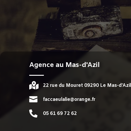
Agence au Mas-d'Azil

22 rue du Mouret 09290 Le Mas-d'Azi

faccaeulalie@orange.fr

05 61 69 72 62