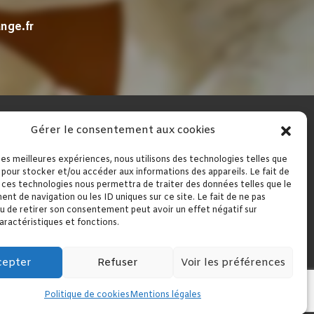
nge.fr
Gérer le consentement aux cookies
RÉALISATION
 les meilleures expériences, nous utilisons des technologies telles que
 pour stocker et/ou accéder aux informations des appareils. Le fait de
 ces technologies nous permettra de traiter des données telles que le
t de navigation ou les ID uniques sur ce site. Le fait de ne pas
u de retirer son consentement peut avoir un effet négatif sur
aractéristiques et fonctions.
cepter
Refuser
Voir les préférences
iers
Pompes funèbres à Pamiers
Politique de cookies
Mentions légales
es à Foix
Articles funéraires à Foix