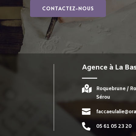
CONTACTEZ-NOUS
Agence à
La Ba

l
Roquebrune / Ro
Sérou

faccaeulalie@ora

05 61 05 23 20