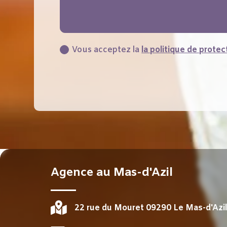
Vous acceptez la
la politique de prote
Agence au Mas-d'Azil

22 rue du Mouret 09290 Le Mas-d'Azi