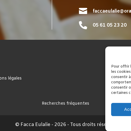

faccaeulalie@ora

05 61 05 23 20
Pour offrir
les cookies
consentir à
ons légales
comportemen
consentir o
certaines c
Recherches fréquentes
Ac
Contrats obsèques à Pamiers
Articles funéraires à Pam
à Pamiers
© Facca Eulalie - 2026 - Tous droits réservés
Chambres funéraires à Foix
Contrats obsèqu