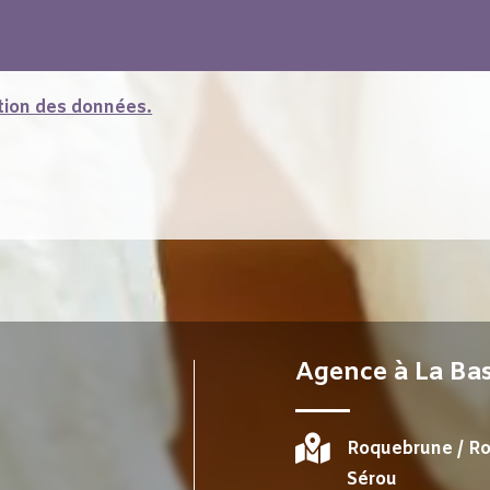
ction des données.
Agence à
La Ba

l
Roquebrune / Ro
Sérou