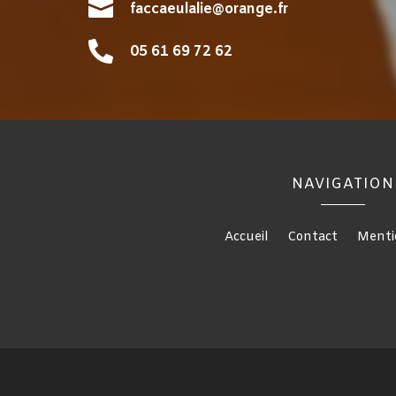

faccaeulalie@orange.fr

05 61 69 72 62
NAVIGATION
Accueil
Contact
Menti
Chambres funéraires à Pamiers
Funérarium à Pamiers
Marbrerie 