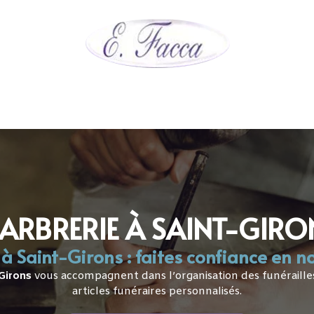
 CONTRATS OBSÈQUES
FUNÉRARIUM
MARBRERIE
AR
ARBRERIE À SAINT-GIRO
à Saint-Girons : faites confiance en n
Girons
vous accompagnent dans l’organisation des funéraille
articles funéraires personnalisés.