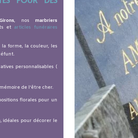
Girons
, nos
marbriers
ts et
articles funéraires
la forme, la couleur, les
défunt.
tives personnalisables (
 mémoire de l’être cher.
positions florales pour un
me, idéales pour décorer le