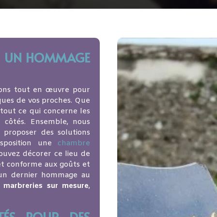
 : UN HOMMAGE
tons tout en œuvre pour
ques de vos proches. Que
 tout ce qui concerne les
s côtés. Ensemble, nous
s proposer des solutions
isposition une
chambre
ouvez décorer ce lieu de
 et conforme aux goûts et
e un dernier hommage au
e
marbreries sur mesure
,
TÉS POUR DES