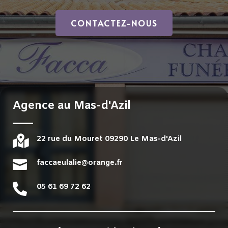
CONTACTEZ-NOUS
Agence au Mas-d'Azil

22 rue du Mouret 09290 Le Mas-d'Azil

faccaeulalie@orange.fr

05 61 69 72 62