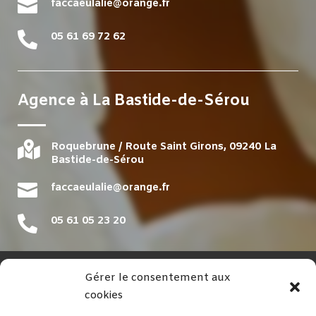

faccaeulalie@orange.fr

05 61 69 72 62
Agence à
La Bastide-de-Sérou

Roquebrune / Route Saint Girons, 09240 La
Bastide-de-Sérou

faccaeulalie@orange.fr

05 61 05 23 20
Gérer le consentement aux
NAVIGATION
cookies